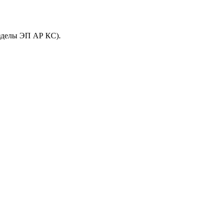
азделы ЭП АР КС).