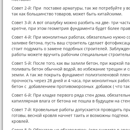
Совет 2-й: При поставке арматуры, так же потребуйте у 
так как большинство товаров, может быть китайскими.
Совет 3-й: А вот опалубку можно разбить на две- три час
крепче, при этом геометрия фундамента будет более прав
Совет 4-й: При монолитных работах, обязательно нужно с
заливке бетона, пусть ваш строитель сделает фотофиксац
стоит подумать о замене подобных строителей. Заблужде
работы можете вручить рабочим специальные строитель
Совет 5-й: После того, как вы залили бетон, при жаркой
поливать бетон обычной водой, во избежание трещин и с
земли. А так же покрыть фундамент полиэтиленовой пленк
прочность через 28 дней и 4 часа, при монолитных работ
бетон с добавлением противоморозных добавок ( что так
Совет 6-й: При кладке первого ряда стен дома, обязатель
капиллярная влага от бетона не пошла в будущем на стену,
Совет 7-й: Кровельные работы допускается проводить при
готовы, весной кровля начнет таить и возможны подтеки
кровлей.
Совет 8-й: Обязательно обзаведитесь (или снимите в аре