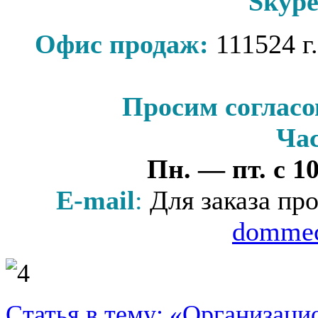
Skyp
Офис продаж:
111524 г
Просим согласо
Ча
Пн. — пт. с 10
Е-mail
:
Для заказа про
dommec
Статья в тему: «Организаци