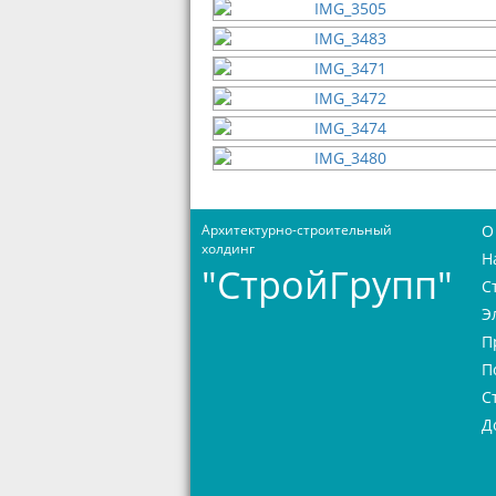
Архитектурно-строительный
О
холдинг
Н
"СтройГрупп"
С
Э
П
П
С
Д