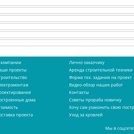
 компании
Лично заказчику
аши проекты
Аренда строительной техники
троительство
Форма тех. задания на проект
лектромонтаж
Видео-обзор наших работ
роектирование
Контакты
остроенные дома
Советы прораба новичку
тоимость
Хочу сам узаконить свою пост
оставка проекта
Уход за кровлей
Мы в соцсетя