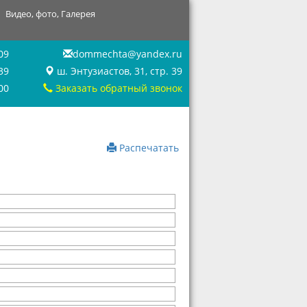
Видео, фото, Галерея
09
dommechta@yandex.ru
39
ш. Энтузиастов, 31, стр. 39
00
Заказать обратный звонок
Распечатать