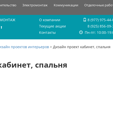
оительство
Электромонтаж
Коммуникации
Отделочные рабо
 МОНТАЖ
О компании
8 (977) 975-44-
"
Текущие акции
8 (925) 856-09-
Контакты
Пн-пт: 10:00-19:
изайн проектов интерьеров
>
Дизайн проект кабинет, спальня
кабинет, спальня