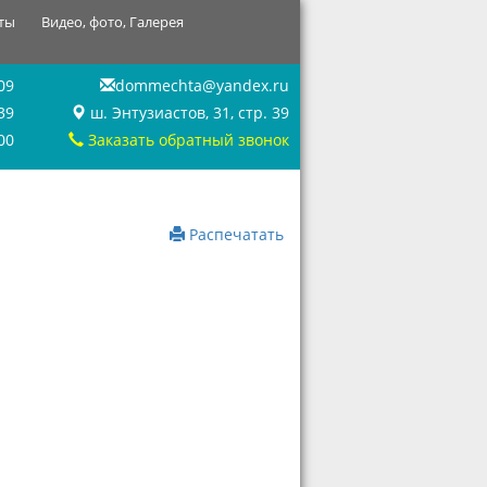
ты
Видео, фото, Галерея
09
dommechta@yandex.ru
39
ш. Энтузиастов, 31, стр. 39
00
Заказать обратный звонок
Распечатать