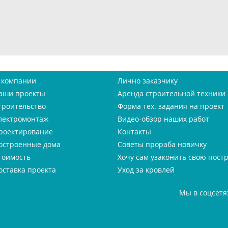
 компании
Лично заказчику
аши проекты
Аренда строительной техники
троительство
Форма тех. задания на проект
лектромонтаж
Видео-обзор наших работ
роектирование
Контакты
остроенные дома
Советы прораба новичку
тоимость
Хочу сам узаконить свою пост
оставка проекта
Уход за кровлей
Мы в соцсетя