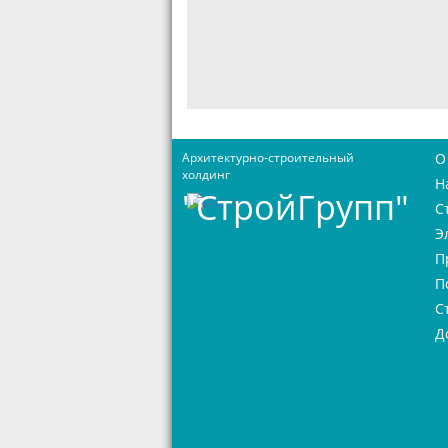
Архитектурно-строительный
О
холдинг
Н
"СтройГрупп"
С
Э
П
П
С
Д