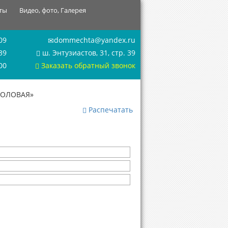
ты
Видео, фото, Галерея
09
dommechta@yandex.ru
39
ш. Энтузиастов, 31, стр. 39
00
Заказать обратный звонок
СТОЛОВАЯ»
Распечатать