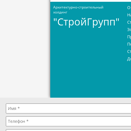
Архитектурно-строительный
О
холдинг
Н
"СтройГрупп"
С
Э
П
П
С
Д