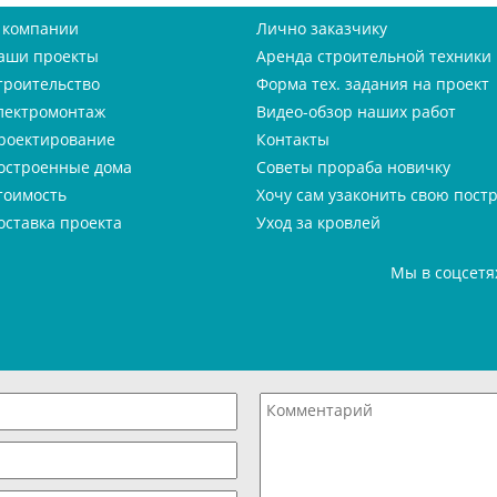
 компании
Лично заказчику
аши проекты
Аренда строительной техники
троительство
Форма тех. задания на проект
лектромонтаж
Видео-обзор наших работ
роектирование
Контакты
остроенные дома
Советы прораба новичку
тоимость
Хочу сам узаконить свою пост
оставка проекта
Уход за кровлей
Мы в соцсетя