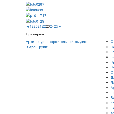
◄
1
2
20
21
22
23
24
25
►
Примерчик
Архитектурно-строительный холдинг
О
"СтройГрупп"
Н
С
Э
П
П
С
Д
Л
А
Ф
В
К
С
Х