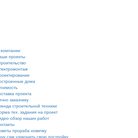
 компании
аши проекты
троительство
лектромонтаж
роектирование
остроенные дома
тоимость
оставка проекта
ично заказчику
ренда строительной техники
орма тех. задания на проект
идео-обзор наших работ
онтакты
оветы прораба новичку
очу сам узаконить свою постройку