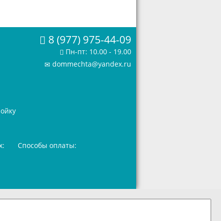
8 (977) 975-44-09
Пн-пт: 10.00 - 19.00
dommechta@yandex.ru
ройку
х:
Способы оплаты: