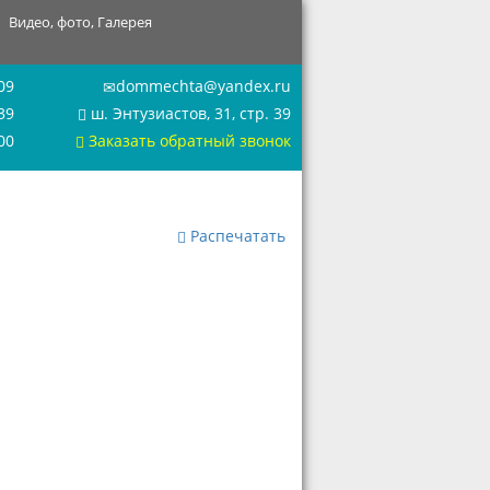
Видео, фото, Галерея
09
dommechta@yandex.ru
39
ш. Энтузиастов, 31, стр. 39
00
Заказать обратный звонок
Распечатать