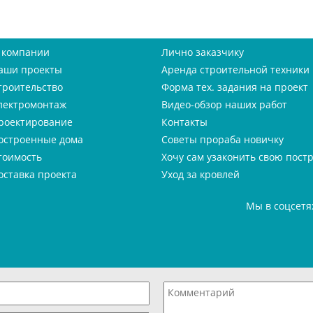
 компании
Лично заказчику
аши проекты
Аренда строительной техники
троительство
Форма тех. задания на проект
лектромонтаж
Видео-обзор наших работ
роектирование
Контакты
остроенные дома
Советы прораба новичку
тоимость
Хочу сам узаконить свою пост
оставка проекта
Уход за кровлей
Мы в соцсетя