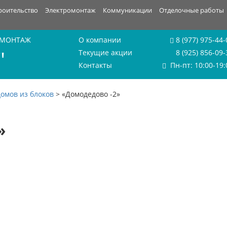
роительство
Электромонтаж
Коммуникации
Отделочные работы
 МОНТАЖ
О компании
8 (977) 975-44-
"
Текущие акции
8 (925) 856-09-
Контакты
Пн-пт: 10:00-19:
омов из блоков
>
«Домодедово -2»
»