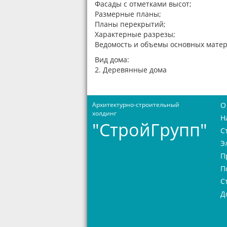
Фасады с отметками высот;
Размерные планы;
Планы перекрытий;
Характерные разрезы;
Ведомость и объемы основных матер
Вид дома:
2. Деревянные дома
Архитектурно-строительный
О
холдинг
Н
"СтройГрупп"
С
Э
П
П
С
Д