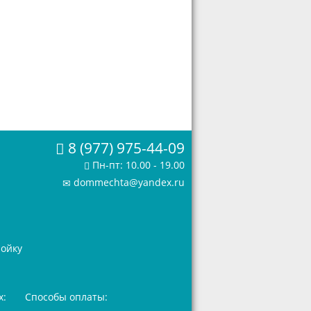
8 (977) 975-44-09
Пн-пт: 10.00 - 19.00
dommechta@yandex.ru
ройку
х:
Способы оплаты: