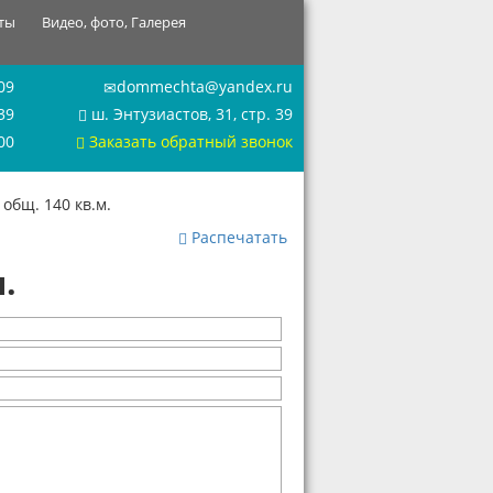
ты
Видео, фото, Галерея
09
dommechta@yandex.ru
39
ш. Энтузиастов, 31, стр. 39
00
Заказать обратный звонок
общ. 140 кв.м.
Распечатать
.