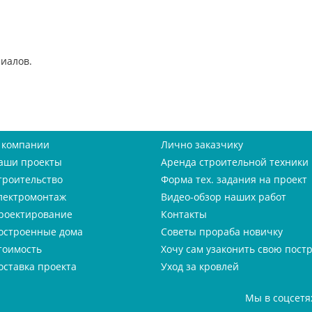
иалов.
 компании
Лично заказчику
аши проекты
Аренда строительной техники
троительство
Форма тех. задания на проект
лектромонтаж
Видео-обзор наших работ
роектирование
Контакты
остроенные дома
Советы прораба новичку
тоимость
Хочу сам узаконить свою пост
оставка проекта
Уход за кровлей
Мы в соцсетя