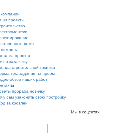
 компании
аши проекты
троительство
лектромонтаж
роектирование
остроенные дома
тоимость
оставка проекта
ично заказчику
ренда строительной техники
орма тех. задания на проект
идео-обзор наших работ
онтакты
оветы прораба новичку
очу сам узаконить свою постройку
ход за кровлей
Мы в соцсетях: