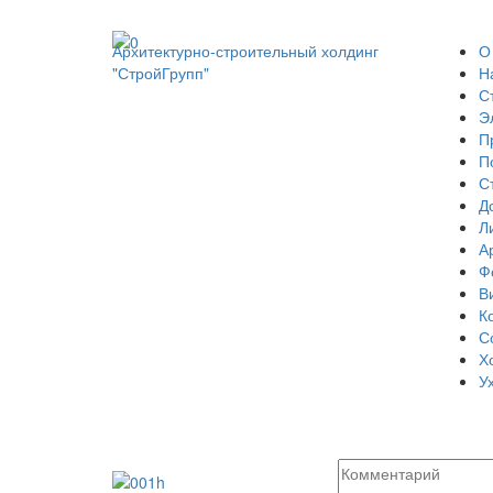
Архитектурно-строительный холдинг
О
"СтройГрупп"
Н
С
Э
П
П
С
Д
Л
А
Ф
В
К
С
Х
У