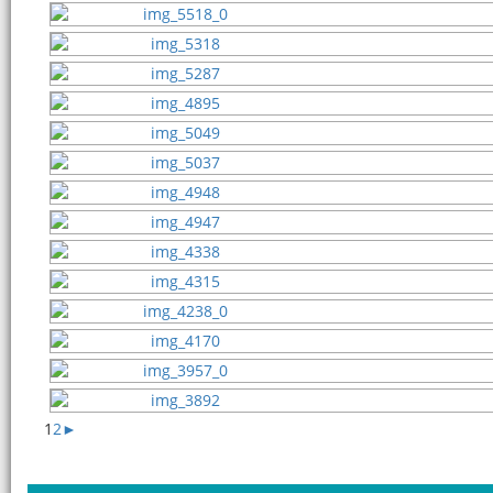
1
2
►