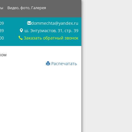
ты
Видео, фото, Галерея
09
dommechta@yandex.ru
39
ш. Энтузиастов, 31, стр. 39
00
Заказать обратный звонок
ком
Распечатать