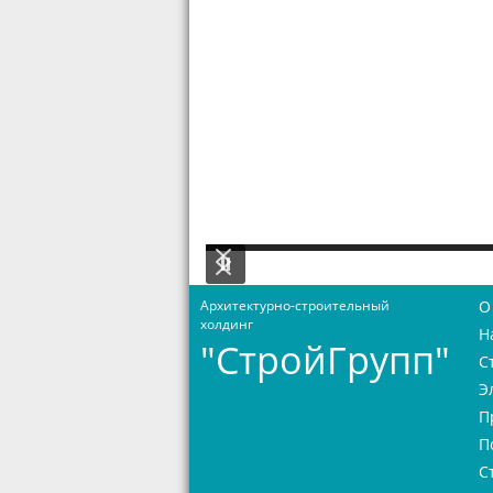
Архитектурно-строительный
О
холдинг
Н
"СтройГрупп"
С
Э
П
П
С