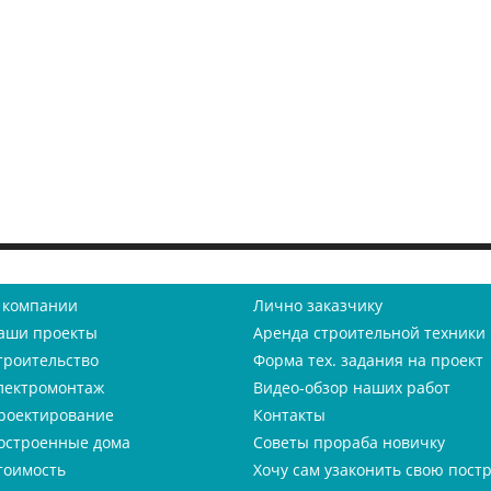
 компании
Лично заказчику
аши проекты
Аренда строительной техники
троительство
Форма тех. задания на проект
лектромонтаж
Видео-обзор наших работ
роектирование
Контакты
остроенные дома
Советы прораба новичку
тоимость
Хочу сам узаконить свою пост