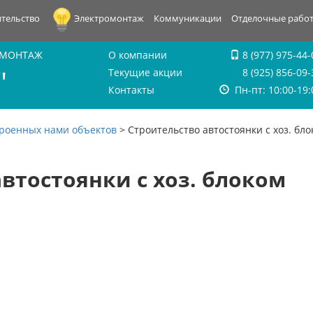
тельство
Электромонтаж
Коммуникации
Отделочные рабо
 МОНТАЖ
О компании
8 (977) 975-44-
"
Текущие акции
8 (925) 856-09-
Контакты
Пн-пт: 10:00-19:
троенных нами объектов
>
Строительство автостоянки с хоз. бло
втостоянки с хоз. блоком