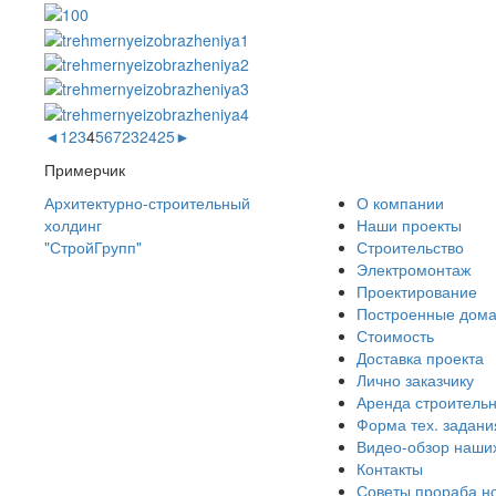
◄
1
2
3
4
5
6
7
23
24
25
►
Примерчик
Архитектурно-строительный
О компании
холдинг
Наши проекты
"СтройГрупп"
Строительство
Электромонтаж
Проектирование
Построенные дом
Стоимость
Доставка проекта
Лично заказчику
Аренда строительн
Форма тех. задани
Видео-обзор наши
Контакты
Советы прораба н