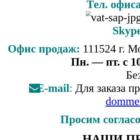
Тел. офис
Skyp
Офис продаж:
111524 г. М
Пн. — пт. с 10
Бе
Е-mail
:
Для заказа пр
dommec
Просим согласо
НАШИ П